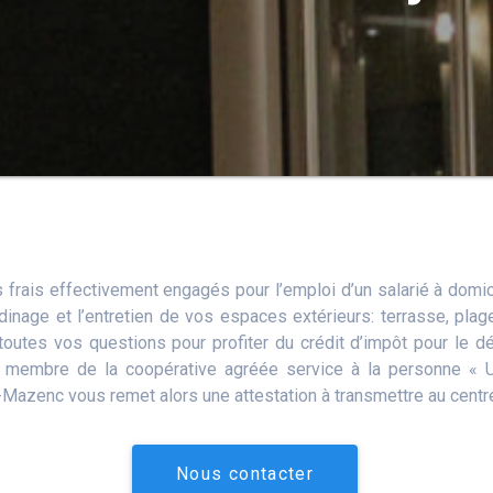
 frais effectivement engagés pour l’emploi d’un salarié à domi
ardinage et l’entretien de vos espaces extérieurs: terrasse, pla
tes vos questions pour profiter du crédit d’impôt pour le dé
est membre de la coopérative agréée service à la personne
azenc vous remet alors une attestation à transmettre au centr
Nous contacter