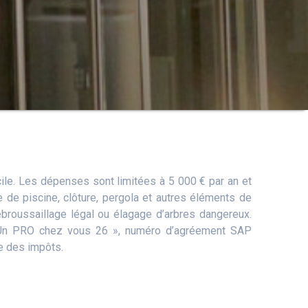
cile. Les dépenses sont limitées à 5 000 € par an et
ge de piscine, clôture, pergola et autres éléments de
broussaillage légal ou élagage d’arbres dangereux.
 « Un PRO chez vous 26 », numéro d’agréement SAP
e des impôts.