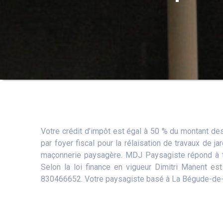
Votre crédit d’impôt est égal à 50 % du montant des
par foyer fiscal pour la rélaisation de travaux de j
maçonnerie paysagère. MDJ Paysagiste répond à tou
Selon la loi finance en vigueur Dimitri Manent 
830466652. Votre paysagiste basé à La Bégude-de-M