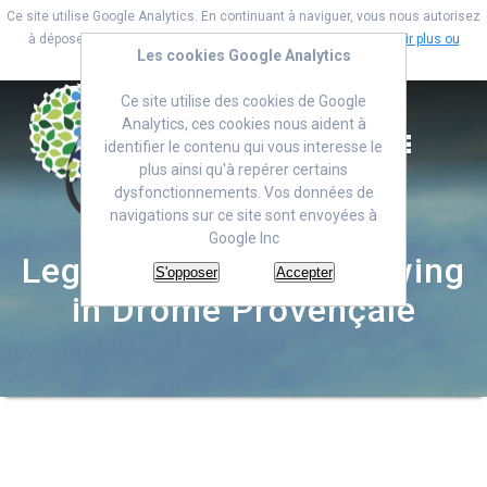
Ce site utilise Google Analytics. En continuant à naviguer, vous nous autorisez
à déposer un cookie à des fins de mesure d'audience.
En savoir plus ou
Les cookies Google Analytics
s'opposer
.
Skip
Ce site utilise des cookies de Google
to
Analytics, ces cookies nous aident à
content
identifier le contenu qui vous interesse le
plus ainsi qu'à repérer certains
dysfonctionnements. Vos données de
navigations sur ce site sont envoyées à
Google Inc
Legal clearing and mowing
S'opposer
Accepter
in Drôme Provençale