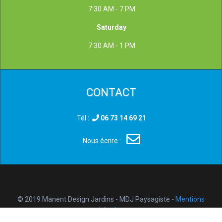
7:30 AM - 7 PM
Saturday
7:30 AM - 1 PM
CONTACT
Tél :
06 73 14 69 21
Nous écrire :
© 2019 Manent Design Jardins - MDJ Paysagiste -
Mentions
Légales