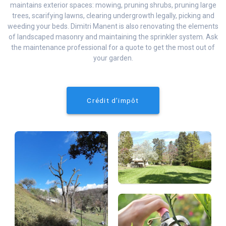
maintains exterior spaces: mowing, pruning shrubs, pruning large
trees, scarifying lawns, clearing undergrowth legally, picking and
weeding your beds. Dimitri Manent is also renovating the elements
of landscaped masonry and maintaining the sprinkler system. Ask
the maintenance professional for a quote to get the most out of
your garden.
Crédit d’impôt