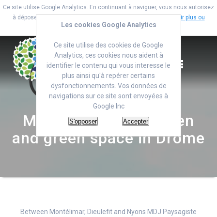
Ce site utilise Google Analytics. En continuant à naviguer, vous nous autorisez
à déposer un cookie à des fins de mesure d'audience.
En savoir plus ou
Les cookies Google Analytics
s'opposer
.
Skip
Ce site utilise des cookies de Google
to
Analytics, ces cookies nous aident à
content
identifier le contenu qui vous interesse le
plus ainsi qu'à repérer certains
dysfonctionnements. Vos données de
navigations sur ce site sont envoyées à
Google Inc
Maintenance of garden
S'opposer
Accepter
and green space in Drôme
Between Montélimar, Dieulefit and Nyons MDJ Paysagiste